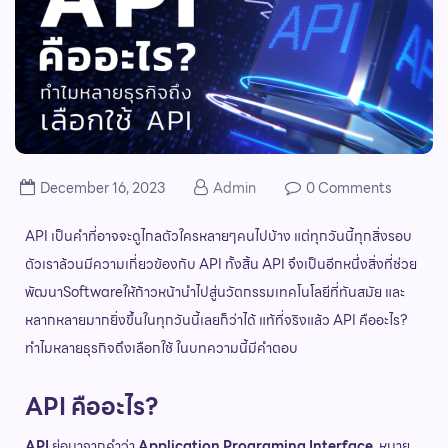
December 16, 2023
Admin
0 Comments
API เป็นคำที่อาจจะดูไกลตัวใครหลายๆคนไปบ้าง แต่ทุกวันนี้ทุกสิ่งรอบ
ตัวเราล้วนมีความเกี่ยวข้องกับ API ทั้งสิ้น
API จึงเป็นอีกหนึ่งสิ่งที่ช่วย
พัฒนาSoftwareให้ก้าวหน้านำไปสู่นวัตกรรมเทคโนโลยีที่ทันสมัย และ
หลากหลายมากยิ่งขึ้นในทุกวันนี้เลยก็ว่าได้
แท้ที่จริงแล้ว API คืออะไร?
ทำไมหลายธุรกิจถึงเลือกใช้ ในบทความนี้มีคำตอบ
API คืออะไร?
API
ย่อมาจากคำว่า
Application Programing Interface
หมาย