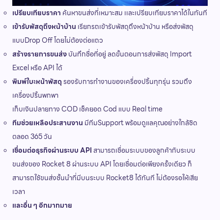
เปรียบเทียบราคา
ค้นหาขนส่งที่เหมาะสม เเละเปรียบเทียบราคาได้ในทันที
เข้ารับพัสดุถึงหน้าบ้าน
เรียกรถเข้ารับพัสดุถึงหน้าบ้าน หรือส่งพัสดุ
แบบDrop Off โดยไม่ต้องต่อแถว
สร้างรายการขนส่ง
บันทึกชื่อที่อยู่ ลดขั้นตอนการส่งพัสดุ Import
Excel หรือ API ได้
พิมพ์ใบะหน้าพัสดุ
รองรับการทำงานของเครื่องปริ้นทุกรุ่น รวมถึง
เครื่องปริ้นพกพา
เก็บเงินปลายทาง COD เช็คยอด Cod แบบ Real time
ทีมช่วยเหลือประสานงาน
มีทีมSupport พร้อมดูแลคุณอย่างใกล้ชิด
ตลอด 365 วัน
เชื่อมต่อธุรกิจผ่านระบบ API
สามารถเชื่อมระบบของลูกค้ากับระบบ
ขนส่งของ Rocket 8 ผ่านระบบ API โดยเชื่อมต่อเพียงครั้งเดียว ก็
สามารถใช้ขนส่งชั้นนำที่มีบนระบบ Rocket8 ได้ทันที ไม่ต้องรอให้เสีย
เวลา
และอื่น ๆ อีกมากมาย